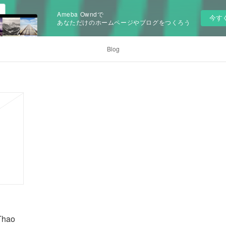
Ameba Owndで
今す
あなただけのホームページやブログをつくろう
Blog
Thao