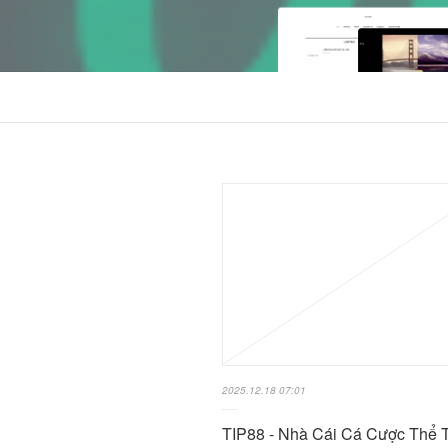
2025.12.18 07:01
TIP88 - Nhà Cái Cá Cược Thể 